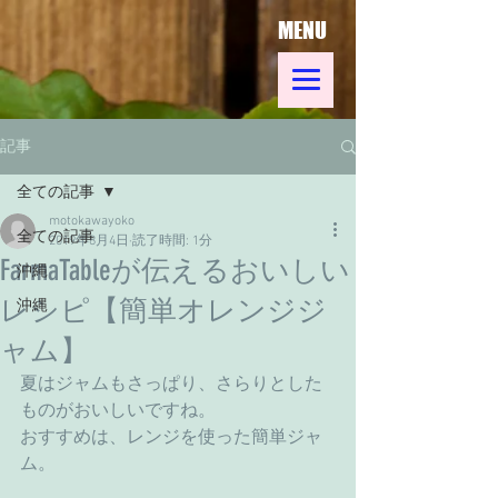
MENU
記事
全ての記事
motokawayoko
全ての記事
2019年8月4日
読了時間: 1分
FarmaTableが伝えるおいしい
沖縄
レシピ【簡単オレンジジ
沖縄
ャム】
夏はジャムもさっぱり、さらりとした
ものがおいしいですね。
おすすめは、レンジを使った簡単ジャ
ム。