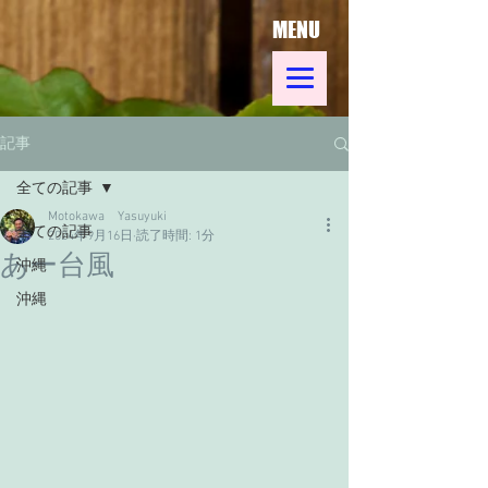
MENU
記事
全ての記事
Motokawa Yasuyuki
全ての記事
2024年9月16日
読了時間: 1分
あー台風
沖縄
沖縄